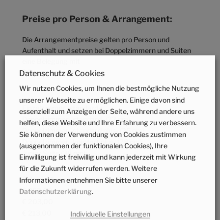
Preise pro Person & Arrangement:
Die Arrangementpreise gelten pro Person und
Aufenthalt und setzen bei Doppelzimmern und Suiten
eine Belegung mit
2 Personen voraus.
Datenschutz & Cookies
Wir nutzen Cookies, um Ihnen die bestmögliche Nutzung
unserer Webseite zu ermöglichen. Einige davon sind
Einzelzimmer -standard-:
essenziell zum Anzeigen der Seite, während andere uns
Doppelzimmer -standard- (22 qm):
helfen, diese Website und Ihre Erfahrung zu verbessern.
Doppelzimmer -standard plus- (25 qm):
Sie können der Verwendung von Cookies zustimmen
Doppelzimmer -komfort plus- (28 qm):
(ausgenommen der funktionalen Cookies), Ihre
Junior Suite (38 qm):
Einwilligung ist freiwillig und kann jederzeit mit Wirkung
für die Zukunft widerrufen werden. Weitere
Saison A
*
Informationen entnehmen Sie bitte unserer
€ 263,00
Datenschutzerklärung
.
€ 203,00
€ 213,00
Individuelle Einstellungen