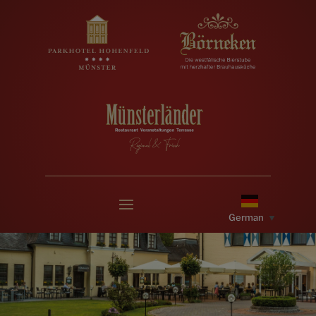
Fragen und
u
Antworten
Schreiben Sie uns

über WhatsApp
German
▼