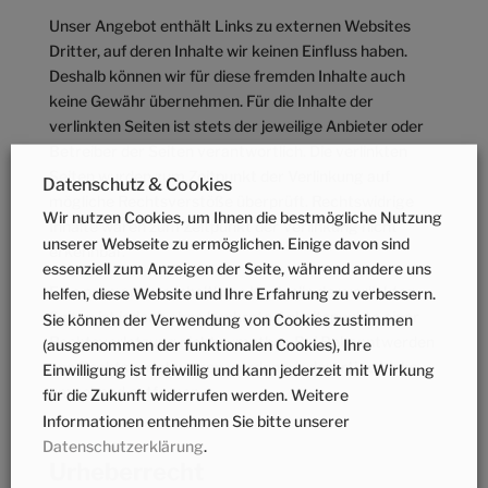
Unser Angebot enthält Links zu externen Websites
Dritter, auf deren Inhalte wir keinen Einfluss haben.
Deshalb können wir für diese fremden Inhalte auch
keine Gewähr übernehmen. Für die Inhalte der
verlinkten Seiten ist stets der jeweilige Anbieter oder
Betreiber der Seiten verantwortlich. Die verlinkten
Seiten wurden zum Zeitpunkt der Verlinkung auf
Datenschutz & Cookies
mögliche Rechtsverstöße überprüft. Rechtswidrige
Wir nutzen Cookies, um Ihnen die bestmögliche Nutzung
Inhalte waren zum Zeitpunkt der Verlinkung nicht
unserer Webseite zu ermöglichen. Einige davon sind
erkennbar.
essenziell zum Anzeigen der Seite, während andere uns
Eine permanente inhaltliche Kontrolle der verlinkten
helfen, diese Website und Ihre Erfahrung zu verbessern.
Seiten ist jedoch ohne konkrete Anhaltspunkte einer
Sie können der Verwendung von Cookies zustimmen
Rechtsverletzung nicht zumutbar. Bei Bekanntwerden
(ausgenommen der funktionalen Cookies), Ihre
von Rechtsverletzungen werden wir derartige Links
Einwilligung ist freiwillig und kann jederzeit mit Wirkung
umgehend entfernen.
für die Zukunft widerrufen werden. Weitere
Informationen entnehmen Sie bitte unserer
Datenschutzerklärung
.
Urheberrecht