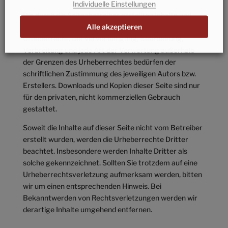
Individuelle Einstellungen
Die durch die Seitenbetreiber erstellten Inhalte und
Alle akzeptieren
Werke auf diesen Seiten unterliegen dem deutschen
Urheberrecht. Die Vervielfältigung, Bearbeitung,
Verbreitung und jede Art der Verwertung außerhalb
der Grenzen des Urheberrechtes bedürfen der
schriftlichen Zustimmung des jeweiligen Autors bzw.
Erstellers. Downloads und Kopien dieser Seite sind nur
für den privaten, nicht kommerziellen Gebrauch
gestattet.
Soweit die Inhalte auf dieser Seite nicht vom Betreiber
erstellt wurden, werden die Urheberrechte Dritter
beachtet. Insbesondere werden Inhalte Dritter als
solche gekennzeichnet. Sollten Sie trotzdem auf eine
Urheberrechtsverletzung aufmerksam werden, bitten
wir um einen entsprechenden Hinweis. Bei
Bekanntwerden von Rechtsverletzungen werden wir
derartige Inhalte umgehend entfernen.